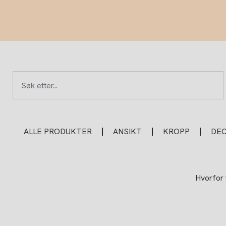
Hopp
rett
til
innholdet
Søk
ALLE PRODUKTER
ANSIKT
KROPP
DE
Hvorfor 