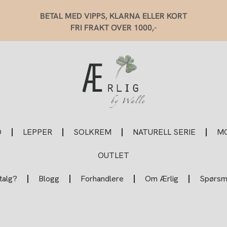
BETAL MED VIPPS, KLARNA ELLER KORT
FRI FRAKT OVER 1000,-
O
LEPPER
SOLKREM
NATURELL SERIE
MO
OUTLET
talg?
Blogg
Forhandlere
Om Ærlig
Spørsmå