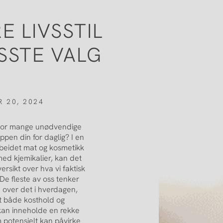
E LIVSSTIL
ISSTE VALG
 20, 2024
hvor mange unødvendige
oppen din for daglig? I en
beidet mat og kosmetikk
ed kjemikalier, kan det
ersikt over hva vi faktisk
 De fleste av oss tenker
 over det i hverdagen,
t både kosthold og
kan inneholde en rekke
m potensielt kan påvirke