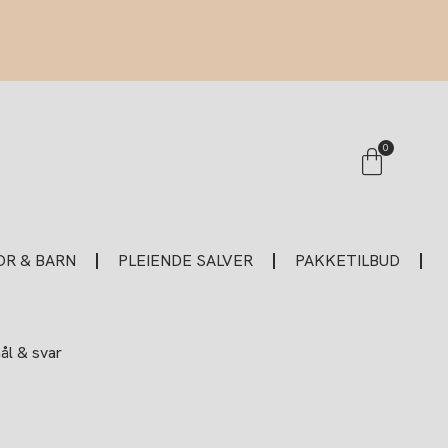
Handle
0
R & BARN
PLEIENDE SALVER
PAKKETILBUD
l & svar