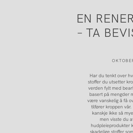
EN RENER
– TA BEV
OKTOBER
Har du tenkt over 
stoffer du utsetter kr
verden fylt med bear
basert på mengder m
være vanskelig å få ov
tilfører kroppen vår.
kanskje ikke så mye
men visste du a
hudpleieprodukter 
skadelige stoffer so