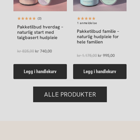
(2)
1 anmeldelse
Pakketilbud hverdag –
Pakketilbud familie –
naturlig start med
naturlig hudpleie for
talgbasert hudpleie
hele familien
kr
825,00
kr
740,00
kr
1.175,00
kr
995,00
Legg i handlekurv
Legg i handlekurv
ALLE PRODUKTER