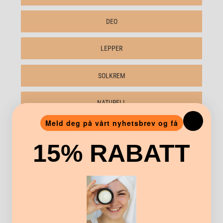
DEO
LEPPER
SOLKREM
NATURELL
Meld deg på vårt nyhetsbrev og få
TIL BARN
15% RABATT
PLEIENDE