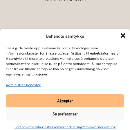
Behandle samtykke
For å gi de beste opplevelsene bruker vi teknologier som
informasjonskapsler for å lagre og/eller få tilgang til enhetsinformasjon.
Å samtykke til disse teknologiene vil tillate oss å behandle data som
BLOGG
Forhandlere
Kontakt oss
nettleseratferd eller unike ID-er på dette nettstedet. Å ikke samtykke
eller trekke tilbake samtykke kan ha negativ innvirkning på visse
egenskaper og funksjoner.
Kjøpsbetingelser
Personvernerklæring
I
F
Administrer tjenester
n
a
s
c
Aksepter
t
e
a
b
Se preferanser
© 2026 Ærlig by Walle
Designed & powered by Studio Fia
g
o
Personvernerklæring
Personvernerklæring
Personvernerklæring
r
o