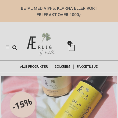
Hopp
BETAL MED VIPPS, KLARNA ELLER KORT
rett
FRI FRAKT OVER 1000,-
til
innholdet
Handlekurv
0
ALLE PRODUKTER
SOLKREM
PAKKETILBUD
Hjem