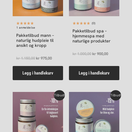
(0)
1 anmeldelse
Pakketilbud spa –
Pakketilbud mann –
hjemmespa med
naturlig hudpleie til
naturlige produkter
ansikt og kropp
kr
1.000,00
kr
900,00
kr
1.150,00
kr
975,00
Legg i handlekurv
Legg i handlekurv
Opprinnelig
Nåværende
Opprinnelig
Nåværende
Tilbud!
Tilbud!
pris
pris
pris
pris
var:
er:
var:
er:
kr 825,00.
kr 740,00.
kr 1.175,00.
kr 995,00.