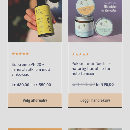
til
var:
er:
har
kr 550,00
kr 1.175,00.
kr 995,0
flere
varianter.
Alternativene
kan
velges
på
produktsiden
(3)
1 anmeldelse
Pakketilbud familie –
Solkrem SPF 20 –
naturlig hudpleie for
mineralsolkrem med
hele familien
sinkoksid
kr
1.175,00
kr
995,00
kr
430,00
–
kr
550,00
Velg alternativ
Legg i handlekurv