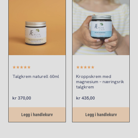
(9)
(12)
Talgkrem naturell 60ml
Kroppskrem med
magnesium – næringsrik
talgkrem
kr
370,00
kr
435,00
Legg i handlekurv
Legg i handlekurv