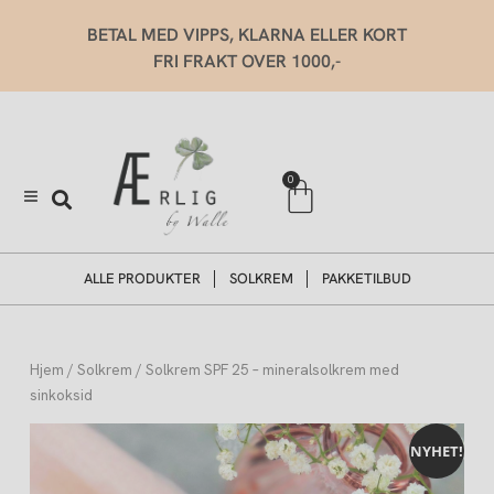
Hopp
BETAL MED VIPPS, KLARNA ELLER KORT
rett
FRI FRAKT OVER 1000,-
til
innholdet
Handlekurv
0
ALLE PRODUKTER
SOLKREM
PAKKETILBUD
Hjem
/
Solkrem
/ Solkrem SPF 25 – mineralsolkrem med
sinkoksid
NYHET!