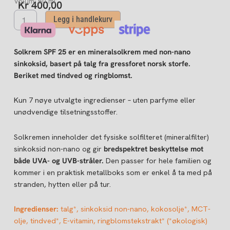
Volum: 50 ml
Kr
400,00
Solkrem
Legg i handlekurv
SPF
25
–
Solkrem SPF 25 er en mineralsolkrem med non-nano
mineralsolkrem
sinkoksid, basert på talg fra gressforet norsk storfe.
med
Beriket med tindved og ringblomst.
sinkoksid
antall
Kun 7 nøye utvalgte ingredienser – uten parfyme eller
unødvendige tilsetningsstoffer.
Solkremen inneholder det fysiske solfilteret (mineralfilter)
sinkoksid non-nano og gir
bredspektret beskyttelse mot
både UVA- og UVB-stråler.
Den passer for hele familien og
kommer i en praktisk metallboks som er enkel å ta med på
stranden, hytten eller på tur.
Ingredienser:
talg*, sinkoksid non-nano, kokosolje*, MCT-
olje, tindved*, E-vitamin, ringblomstekstrakt* (*økologisk)