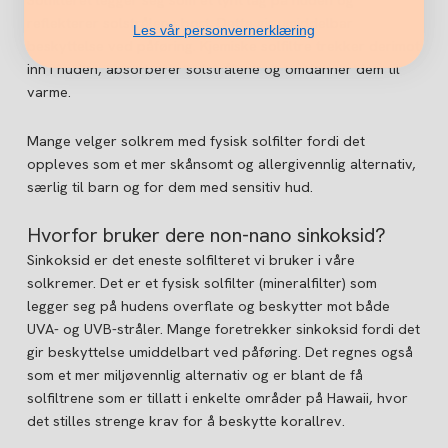
reflekterer solstrålene bort. Dette gir umiddelbar
Les vår personvernerklæring
beskyttelse ved påføring. Kjemiske solfiltre trekker derimot
inn i huden, absorberer solstrålene og omdanner dem til
varme.
Mange velger solkrem med fysisk solfilter fordi det
oppleves som et mer skånsomt og allergivennlig alternativ,
særlig til barn og for dem med sensitiv hud.
Hvorfor bruker dere non-nano sinkoksid?
Sinkoksid er det eneste solfilteret vi bruker i våre
solkremer. Det er et fysisk solfilter (mineralfilter) som
legger seg på hudens overflate og beskytter mot både
UVA- og UVB-stråler. Mange foretrekker sinkoksid fordi det
gir beskyttelse umiddelbart ved påføring. Det regnes også
som et mer miljøvennlig alternativ og er blant de få
solfiltrene som er tillatt i enkelte områder på Hawaii, hvor
det stilles strenge krav for å beskytte korallrev.