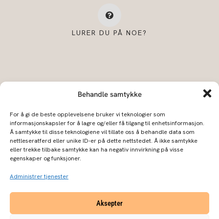
LURER DU PÅ NOE?
Behandle samtykke
For å gi de beste opplevelsene bruker vi teknologier som
informasjonskapsler for å lagre og/eller få tilgang til enhetsinformasjon.
Å samtykke til disse teknologiene vil tillate oss å behandle data som
BLOGG
Forhandlere
Kontakt oss
nettleseratferd eller unike ID-er på dette nettstedet. Å ikke samtykke
eller trekke tilbake samtykke kan ha negativ innvirkning på visse
egenskaper og funksjoner.
Kjøpsbetingelser
Personvernerklæring
I
F
Administrer tjenester
n
a
s
c
Aksepter
t
e