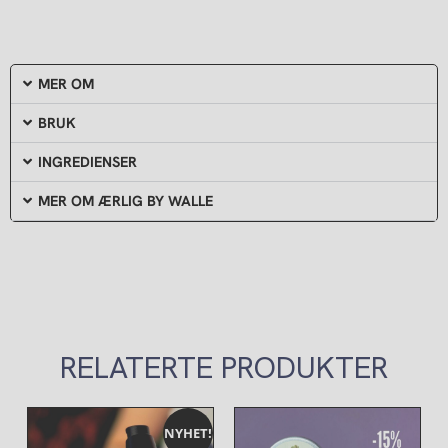
MER OM
BRUK
INGREDIENSER
MER OM ÆRLIG BY WALLE
RELATERTE PRODUKTER
Prisområde:
Opprinnelig
Nåvære
Dette
NYHET!
kr 430,00
pris
pris
produktet