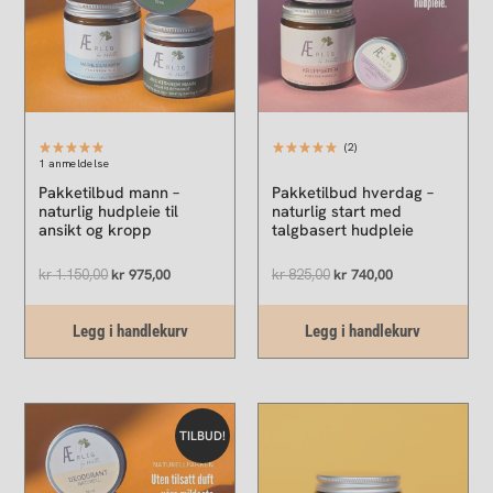
(2)
1 anmeldelse
Pakketilbud mann –
Pakketilbud hverdag –
naturlig hudpleie til
naturlig start med
ansikt og kropp
talgbasert hudpleie
kr
1.150,00
kr
975,00
kr
825,00
kr
740,00
Legg i handlekurv
Legg i handlekurv
Opprinnelig
Nåværende
pris
pris
TILBUD!
var:
er:
kr 845,00.
kr 760,00.