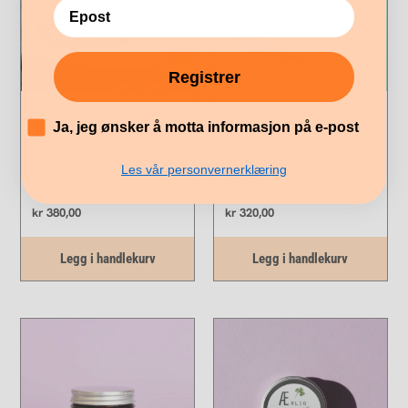
Registrer
(6)
(3)
´
Ja, jeg ønsker å motta informasjon på e-post
Fotkrem peppermynte
Håndkrem bergamott og
og tea tree – talgbasert
appelsin – talgbasert
Les vår personvernerklæring
fotkrem
håndkrem
kr
380,00
kr
320,00
Legg i handlekurv
Legg i handlekurv