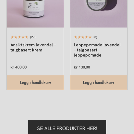
(29)
(5)
Ansiktskrem lavendel –
Leppepomade lavendel
talgbasert krem
– talgbasert
leppepomade
kr
400,00
kr
130,00
Legg i handlekurv
Legg i handlekurv
SE ALLE PRODUKTER HER!