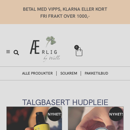
Hopp
BETAL MED VIPPS, KLARNA ELLER KORT
rett
FRI FRAKT OVER 1000,-
til
innholdet
Handlekurv
0
ALLE PRODUKTER
SOLKREM
PAKKETILBUD
TALGBASERT HUDPLEIE
Prisområde:
Dette
kr 430,00
NYHET!
NYHET!
produktet
til
har
kr 550,00
flere