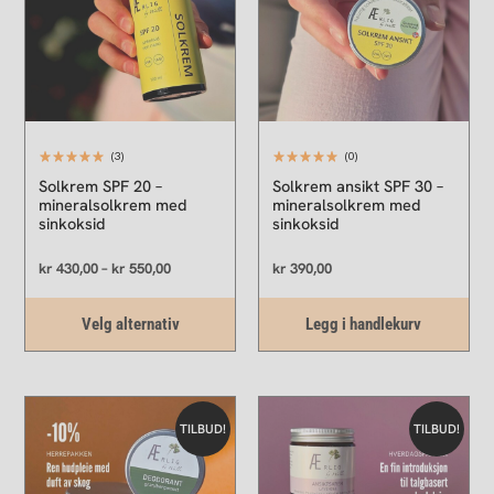
varianter.
Alternativene
kan
velges
på
produktsiden
(3)
(0)
Solkrem SPF 20 –
Solkrem ansikt SPF 30 –
mineralsolkrem med
mineralsolkrem med
sinkoksid
sinkoksid
kr
430,00
–
kr
550,00
kr
390,00
Velg alternativ
Legg i handlekurv
Opprinnelig
Nåværende
Opprinnelig
Nåværende
pris
pris
pris
pris
TILBUD!
TILBUD!
var:
er:
var:
er:
kr 1.150,00.
kr 975,00.
kr 825,00.
kr 740,00.