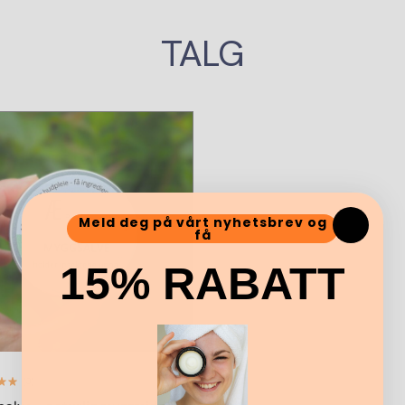
TALG
Meld deg på vårt nyhetsbrev og
få
15% RABATT
(3)