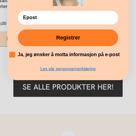
alve – naturlig myggmiddel
teriske oljer
,00
Registrer
Legg i handlekurv
´
Ja, jeg ønsker å motta informasjon på e-post
Les vår personvernerklæring
SE ALLE PRODUKTER HER!