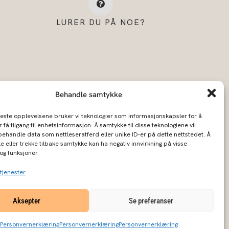
LURER DU PÅ NOE?
Behandle samtykke
beste opplevelsene bruker vi teknologier som informasjonskapsler for å
r få tilgang til enhetsinformasjon. Å samtykke til disse teknologiene vil
å behandle data som nettleseratferd eller unike ID-er på dette nettstedet. Å
e eller trekke tilbake samtykke kan ha negativ innvirkning på visse
vernerklæring
og funksjoner.
tjenester
Aksepter
Se preferanser
Personvernerklæring
Personvernerklæring
Personvernerklæring