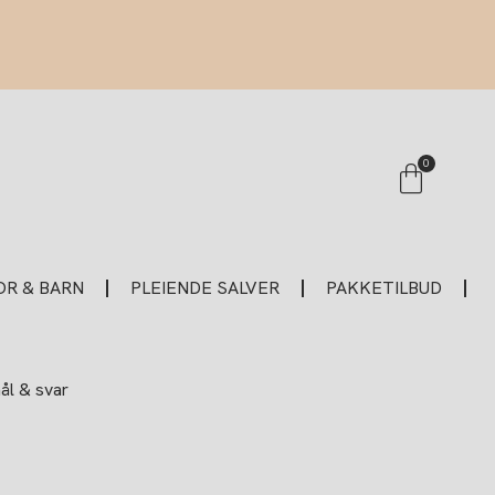
Handle
0
R & BARN
PLEIENDE SALVER
PAKKETILBUD
l & svar