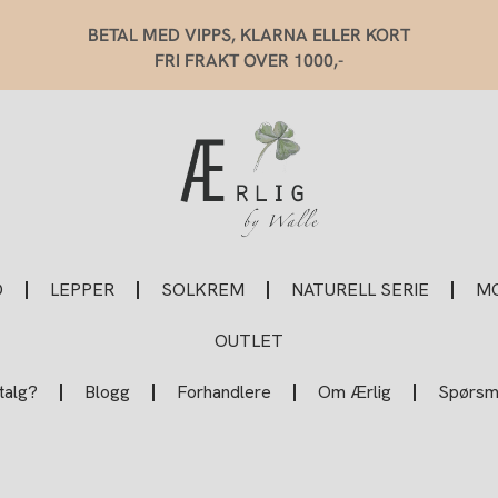
BETAL MED VIPPS, KLARNA ELLER KORT
FRI FRAKT OVER 1000,-
O
LEPPER
SOLKREM
NATURELL SERIE
MO
OUTLET
talg?
Blogg
Forhandlere
Om Ærlig
Spørsmå