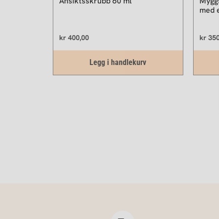
Ansiktsskrubb 60 ml
Myggs
med e
kr
400,00
kr
350
Legg i handlekurv