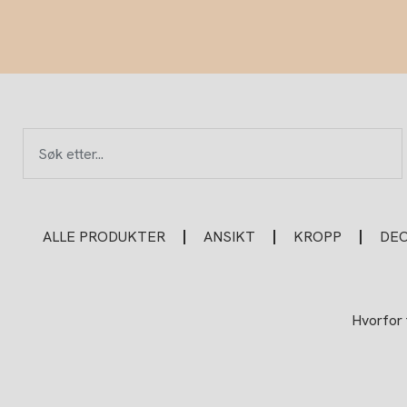
Hopp
rett
til
innholdet
Søk
ALLE PRODUKTER
ANSIKT
KROPP
DE
Hvorfor 