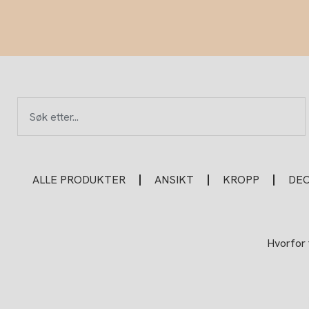
Hopp
rett
til
innholdet
Søk
ALLE PRODUKTER
ANSIKT
KROPP
DE
Hvorfor 