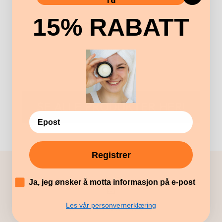
få
15% RABATT
SPF 25
SE ALLE PRODUKTER HER!
Registrer
´
Ja, jeg ønsker å motta informasjon på e-post
Les vår personvernerklæring
KLARNA OG VIPPS