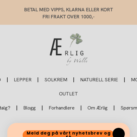
BETAL MED VIPPS, KLARNA ELLER KORT
FRI FRAKT OVER 1000,-
O
LEPPER
SOLKREM
NATURELL SERIE
MO
OUTLET
talg?
Blogg
Forhandlere
Om Ærlig
Spørsmå
Meld deg på vårt nyhetsbrev og