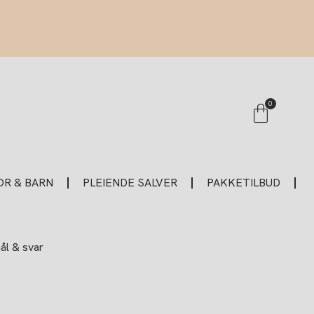
Handle
0
R & BARN
PLEIENDE SALVER
PAKKETILBUD
l & svar