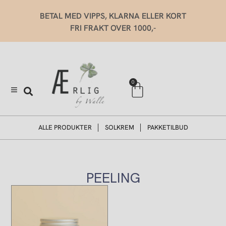
Hopp
BETAL MED VIPPS, KLARNA ELLER KORT
rett
FRI FRAKT OVER 1000,-
til
innholdet
Handlekurv
0
ALLE PRODUKTER
SOLKREM
PAKKETILBUD
PEELING