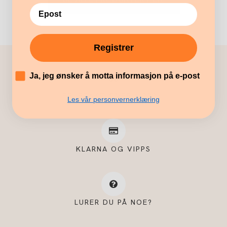
Registrer
´
Ja, jeg ønsker å motta informasjon på e-post
FRI FRAKT OVER 1.000,-
Les vår personvernerklæring
KLARNA OG VIPPS
LURER DU PÅ NOE?