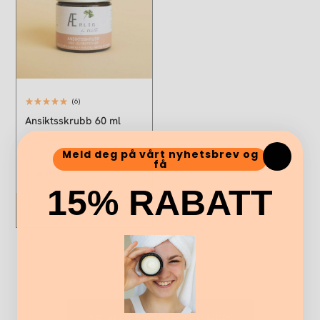
(6)
Ansiktsskrubb 60 ml
Meld deg på vårt nyhetsbrev og
få
kr
400,00
15% RABATT
Legg i handlekurv
SE ALLE PRODUKTER HER!