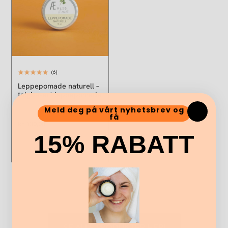
(6)
Leppepomade naturell –
talgbasert leppepomade
Meld deg på vårt nyhetsbrev og
få
kr
130,00
15% RABATT
Legg i handlekurv
SE ALLE PRODUKTER HER!