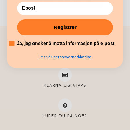
Registrer
´
Ja, jeg ønsker å motta informasjon på e-post
FRI FRAKT OVER 1.000,-
Les vår personvernerklæring
KLARNA OG VIPPS
LURER DU PÅ NOE?