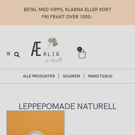
Hopp
BETAL MED VIPPS, KLARNA ELLER KORT
rett
FRI FRAKT OVER 1000,-
til
innholdet
Handlekurv
0
ALLE PRODUKTER
SOLKREM
PAKKETILBUD
LEPPEPOMADE NATURELL