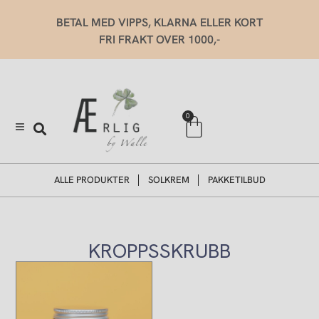
Hopp
BETAL MED VIPPS, KLARNA ELLER KORT
rett
FRI FRAKT OVER 1000,-
til
innholdet
Handlekurv
0
ALLE PRODUKTER
SOLKREM
PAKKETILBUD
KROPPSSKRUBB