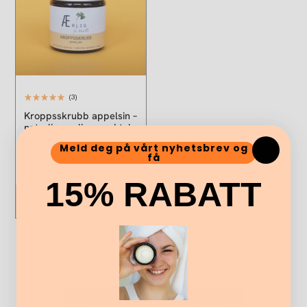
(3)
Kroppsskrubb appelsin –
naturlig peeling med talg
og rørsukker
Meld deg på vårt nyhetsbrev og
få
kr
380,00
15% RABATT
Legg i handlekurv
SE ALLE PRODUKTER HER!