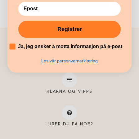
Registrer
´
Ja, jeg ønsker å motta informasjon på e-post
FRI FRAKT OVER 1.000,-
Les vår personvernerklæring
KLARNA OG VIPPS
LURER DU PÅ NOE?