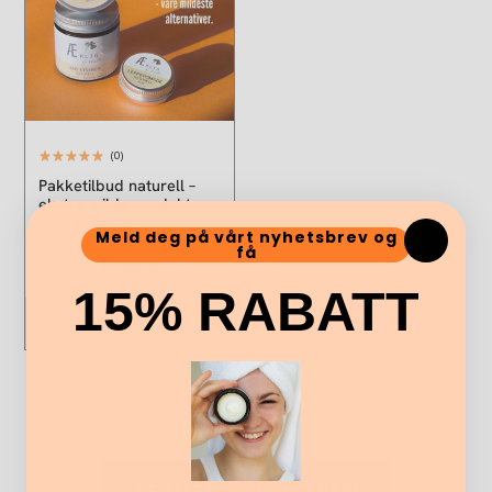
(0)
Pakketilbud naturell –
ekstra milde produkter
uten tilsatt duft
Meld deg på vårt nyhetsbrev og
få
kr
845,00
kr
760,00
15% RABATT
Legg i handlekurv
SE ALLE PRODUKTER HER!