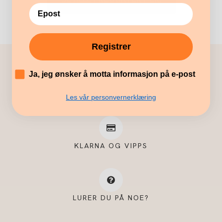
Registrer
´
Ja, jeg ønsker å motta informasjon på e-post
FRI FRAKT OVER 1.000,-
Les vår personvernerklæring
KLARNA OG VIPPS
LURER DU PÅ NOE?