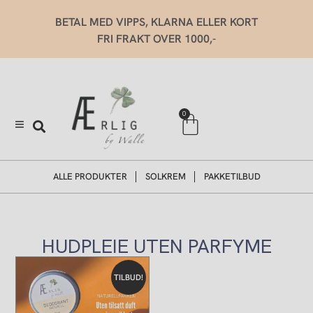
Hopp
BETAL MED VIPPS, KLARNA ELLER KORT
rett
FRI FRAKT OVER 1000,-
til
innholdet
Handlekurv
0
ALLE PRODUKTER
SOLKREM
PAKKETILBUD
HUDPLEIE UTEN PARFYME
Opprinnelig
Nåværende
pris
pris
TILBUD!
var:
er:
kr 845,00.
kr 760,00.