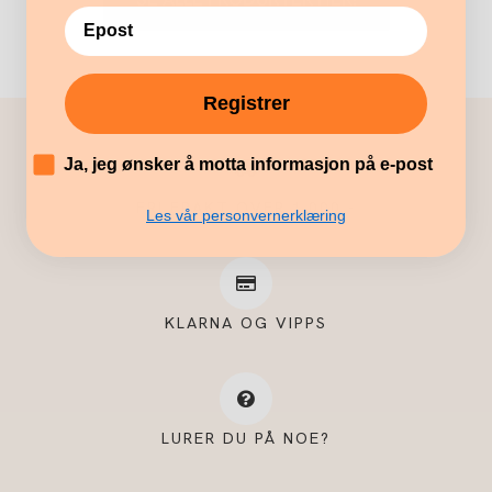
Registrer
´
Ja, jeg ønsker å motta informasjon på e-post
FRI FRAKT OVER 1.000,-
Les vår personvernerklæring
KLARNA OG VIPPS
LURER DU PÅ NOE?