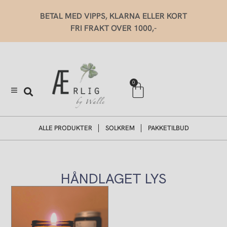
Hopp
BETAL MED VIPPS, KLARNA ELLER KORT
rett
FRI FRAKT OVER 1000,-
til
innholdet
Handlekurv
0
ALLE PRODUKTER
SOLKREM
PAKKETILBUD
HÅNDLAGET LYS
Dette
produktet
har
flere