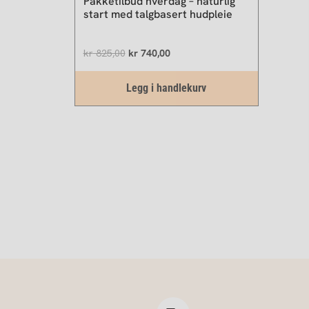
Pakketilbud hverdag – naturlig
start med talgbasert hudpleie
kr
825,00
kr
740,00
Legg i handlekurv