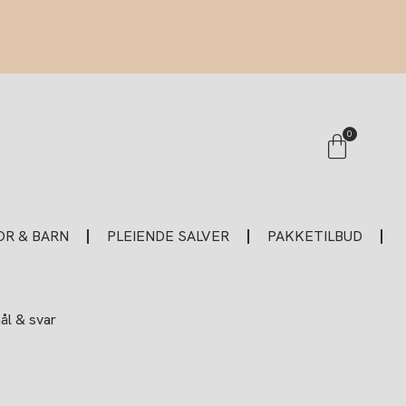
Handle
0
R & BARN
PLEIENDE SALVER
PAKKETILBUD
l & svar