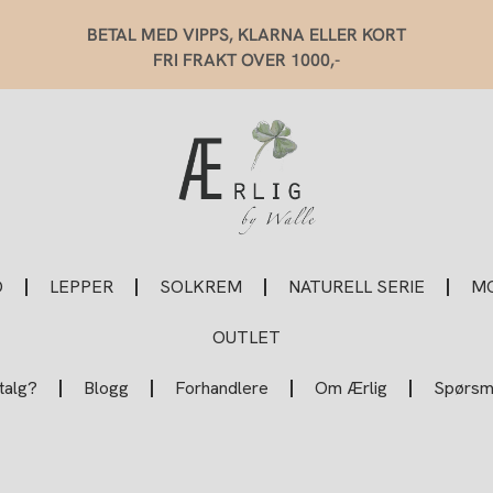
BETAL MED VIPPS, KLARNA ELLER KORT
FRI FRAKT OVER 1000,-
O
LEPPER
SOLKREM
NATURELL SERIE
MO
OUTLET
talg?
Blogg
Forhandlere
Om Ærlig
Spørsmå