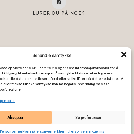
LURER DU PÅ NOE?
Behandle samtykke
beste opplevelsene bruker vi teknologier som informasjonskapsler for å
r få tilgang til enhetsinformasjon. Å samtykke til disse teknologiene vil
å behandle data som nettleseratferd eller unike ID-er på dette nettstedet. Å
e eller trekke tilbake samtykke kan ha negativ innvirkning på visse
vernerklæring
og funksjoner.
tjenester
Aksepter
Se preferanser
Personvernerklæring
Personvernerklæring
Personvernerklæring