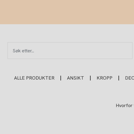
Hopp
rett
til
innholdet
Søk
ALLE PRODUKTER
ANSIKT
KROPP
DE
Hvorfor 