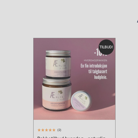
Opprinnelig
Nåværende
pris
pris
TILBUD!
var:
er:
kr 825,00.
kr 740,00.
(2)