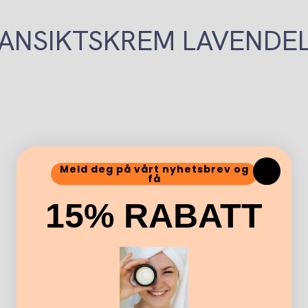
ANSIKTSKREM LAVENDE
Meld deg på vårt nyhetsbrev og
få
15% RABATT